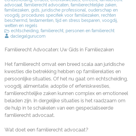
advocaat
,
familierecht advocaten
,
familierechtelijke zaken
,
familiezaken
,
gids
,
juridische professional
,
ouderschap en
voogdij
,
procedures specifiek voor familiezaken
,
rechten
beschermd
,
testamenten
,
tijd en stress besparen
,
voogdij
,
wetten en regels
echtscheiding
,
familierecht
,
personen en familierecht
daclegalgurucom
Familierecht Advocaten: Uw Gids in Familiezaken
Het familierecht omvat een breed scala aan juridische
kwesties die betrekking hebben op familierelaties en
persoonlijke situaties. Of het nu gaat om echtscheiding,
voogdij, alimentatie, adoptie of erfeniskwesties,
familierechtelijke zaken kunnen complex en emotioneel
beladen zijn. In dergelijke situaties is het raadzaam om
de hulp in te schakelen van een gespecialiseerde
familierecht advocaat.
Wat doet een familierecht advocaat?