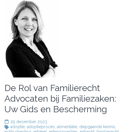
De Rol van Familierecht
Advocaten bij Familiezaken:
Uw Gids en Bescherming
29 december 2023
adoptie
,
adoptieproces
,
alimentatie
,
diepgaande kennis
,
echtscheiding
,
erfdeel
,
erfeniskwesties
,
erfrecht
,
familierecht