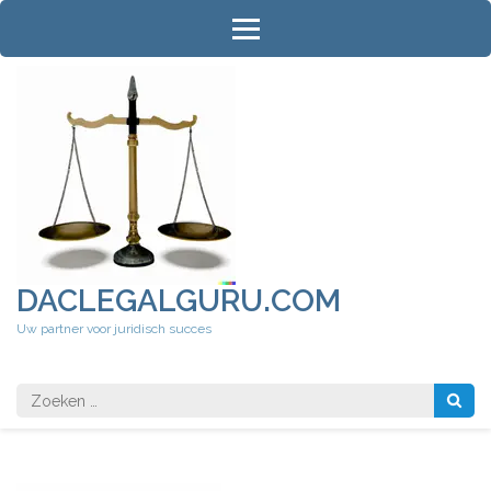
Ga
naar
inhoud
(druk
op
Enter)
DACLEGALGURU.COM
Uw partner voor juridisch succes
Zoeken
naar: