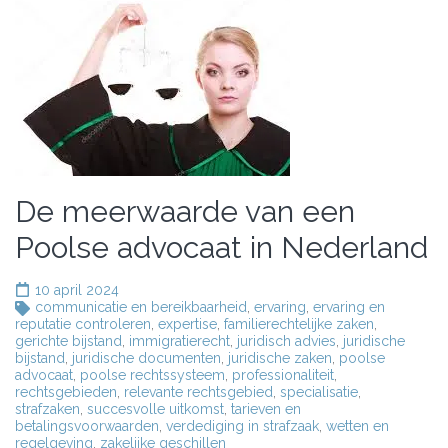
De meerwaarde van een
Poolse advocaat in Nederland
10 april 2024
communicatie en bereikbaarheid
,
ervaring
,
ervaring en
reputatie controleren
,
expertise
,
familierechtelijke zaken
,
gerichte bijstand
,
immigratierecht
,
juridisch advies
,
juridische
bijstand
,
juridische documenten
,
juridische zaken
,
poolse
advocaat
,
poolse rechtssysteem
,
professionaliteit
,
rechtsgebieden
,
relevante rechtsgebied
,
specialisatie
,
strafzaken
,
succesvolle uitkomst
,
tarieven en
betalingsvoorwaarden
,
verdediging in strafzaak
,
wetten en
regelgeving
,
zakelijke geschillen