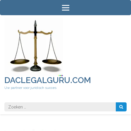
Ga
naar
inhoud
(druk
op
Enter)
DACLEGALGURU.COM
Uw partner voor juridisch succes
Zoeken
naar: