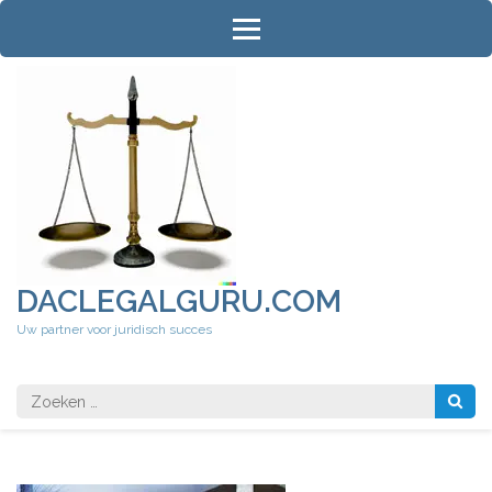
Ga
naar
inhoud
(druk
op
Enter)
DACLEGALGURU.COM
Uw partner voor juridisch succes
Zoeken
naar: