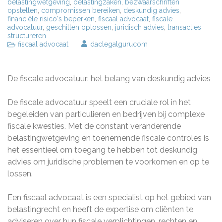
belastingwetgeving
,
belastingzaken
,
bezwaarschriften
opstellen
,
compromissen bereiken
,
deskundig advies
,
financiële risico's beperken
,
fiscaal advocaat
,
fiscale
advocatuur
,
geschillen oplossen
,
juridisch advies
,
transacties
structureren
fiscaal advocaat
daclegalgurucom
De fiscale advocatuur: het belang van deskundig advies
De fiscale advocatuur speelt een cruciale rol in het
begeleiden van particulieren en bedrijven bij complexe
fiscale kwesties. Met de constant veranderende
belastingwetgeving en toenemende fiscale controles is
het essentieel om toegang te hebben tot deskundig
advies om juridische problemen te voorkomen en op te
lossen.
Een fiscaal advocaat is een specialist op het gebied van
belastingrecht en heeft de expertise om cliënten te
adviseren over hun fiscale verplichtingen, rechten en