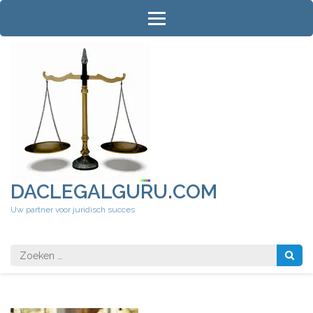
Ga
naar
inhoud
(druk
op
Enter)
DACLEGALGURU.COM
Uw partner voor juridisch succes
Zoeken
naar: