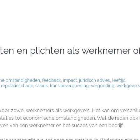
hten en plichten als werknemer o
he omstandigheden
,
feedback
,
impact
,
juridisch advies
,
leeftijd
,
,
reputatieschade
,
salaris
,
transitievergoeding
,
vergoeding
,
werkgevers
ing voor zowel werknemers als werkgevers. Het kan om verschil
staties tot economische omstandigheden. Wat de reden ook i
ven van een werknemer en het succes van een bedrijf.