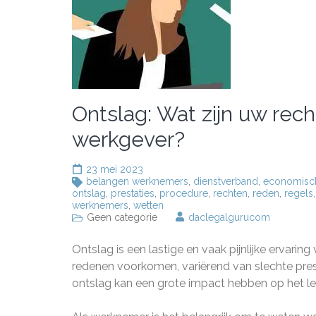
Ontslag: Wat zijn uw rec
werkgever?
23 mei 2023
belangen werknemers
,
dienstverband
,
economisc
ontslag
,
prestaties
,
procedure
,
rechten
,
reden
,
regels
werknemers
,
wetten
Geen categorie
daclegalgurucom
Ontslag is een lastige en vaak pijnlijke ervar
redenen voorkomen, variërend van slechte pre
ontslag kan een grote impact hebben op het le