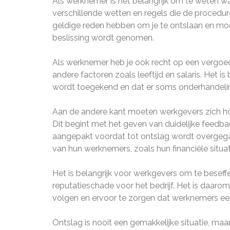
Als werknemer is het belangrijk om te weten wat
verschillende wetten en regels die de procedu
geldige reden hebben om je te ontslaan en moe
beslissing wordt genomen.
Als werknemer heb je ook recht op een vergoedi
andere factoren zoals leeftijd en salaris. Het 
wordt toegekend en dat er soms onderhandeli
Aan de andere kant moeten werkgevers zich ho
Dit begint met het geven van duidelijke feedb
aangepakt voordat tot ontslag wordt overge
van hun werknemers, zoals hun financiële situa
Het is belangrijk voor werkgevers om te beseffe
reputatieschade voor het bedrijf. Het is daaro
volgen en ervoor te zorgen dat werknemers eer
Ontslag is nooit een gemakkelijke situatie, maa