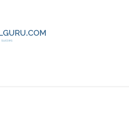
LGURU.COM
h succes