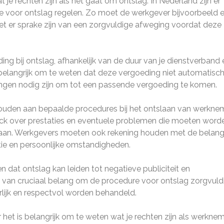
 je rechten zijn als het gaat om ontslag. In Nederland zijn er
re voor ontslag regelen. Zo moet de werkgever bijvoorbeeld 
t er sprake zijn van een zorgvuldige afweging voordat deze
ng bij ontslag, afhankelijk van de duur van je dienstverband 
is belangrijk om te weten dat deze vergoeding niet automatisc
ngen nodig zijn om tot een passende vergoeding te komen.
uden aan bepaalde procedures bij het ontslaan van werknem
ack over prestaties en eventuele problemen die moeten word
gaan. Werkgevers moeten ook rekening houden met de belan
tie en persoonlijke omstandigheden.
n dat ontslag kan leiden tot negatieve publiciteit en
m van cruciaal belang om de procedure voor ontslag zorgvuld
lijk en respectvol worden behandeld.
r het is belangrijk om te weten wat je rechten zijn als werkne