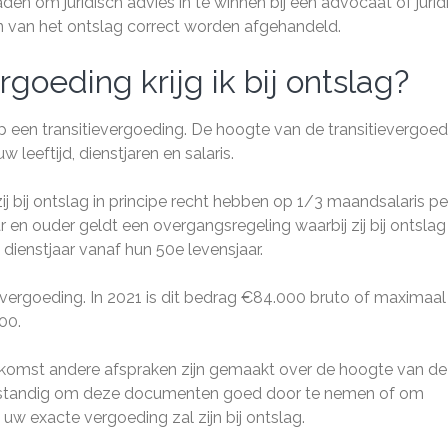
 raden om juridisch advies in te winnen bij een advocaat of jurid
n van het ontslag correct worden afgehandeld.
oeding krijg ik bij ontslag?
op een transitievergoeding. De hoogte van de transitievergoed
w leeftijd, dienstjaren en salaris.
j bij ontslag in principe recht hebben op 1/3 maandsalaris pe
 en ouder geldt een overgangsregeling waarbij zij bij ontslag
ienstjaar vanaf hun 50e levensjaar.
evergoeding. In 2021 is dit bedrag €84.000 bruto of maximaal
000.
enkomst andere afspraken zijn gemaakt over de hoogte van de
 verstandig om deze documenten goed door te nemen of om
 uw exacte vergoeding zal zijn bij ontslag.