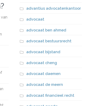
n?
advantius advocatenkantoor
t van
advocaat
advocaat ben ahmed
In
advocaat bestuursrecht
advocaat bijstand
advocaat cheng
of
advocaat daemen
advocaat de meern
an
advocaat financieel recht
cht