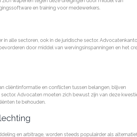
n zich wapenen tegen deze dreigingen door middel van
ligingssoftware en training voor medewerkers.
er in alle sectoren, ook in de juridische sector. Advocatenkant
bevorderen door middel van wervingsinspanningen en het cr
an cliëntinformatie en conflicten tussen belangen, blijven
e sector. Advocaten moeten zich bewust zijn van deze kwesti
liënten te behouden.
lechting
deling en arbitrage, worden steeds populairder als alternatie