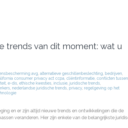
he trends van dit moment: wat u
ensbescherming avg
,
alternatieve geschillenbeslechting
,
bedrijven
,
alifornia consumer privacy act ccpa
,
cliëntinformatie
,
conflicten tussen
teit
,
e-dis
,
ethische kwesties
,
inclusie
,
juridische trends
,
rkers
,
nederlandse juridische trends
,
privacy
,
regelgeving op het
chnologie
ing en er zijn altijd nieuwe trends en ontwikkelingen die de
ssen veranderen. Hier zijn enkele van de belangrijkste juridi