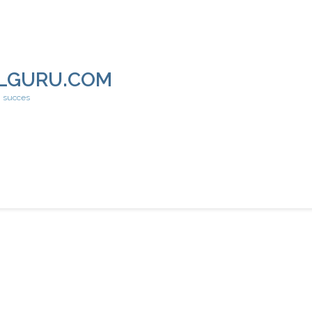
LGURU.COM
h succes