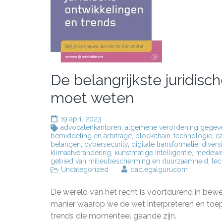
De belangrijkste juridisc
moet weten
19 april 2023
advocatenkantoren
,
algemene verordening gegev
bemiddeling en arbitrage
,
blockchain-technologie
,
c
belangen
,
cybersecurity
,
digitale transformatie
,
diversi
klimaatverandering
,
kunstmatige intelligentie
,
medewe
gebied van milieubescherming en duurzaamheid
,
te
Uncategorized
daclegalgurucom
De wereld van het recht is voortdurend in beweg
manier waarop we de wet interpreteren en toepa
trends die momenteel gaande zijn.