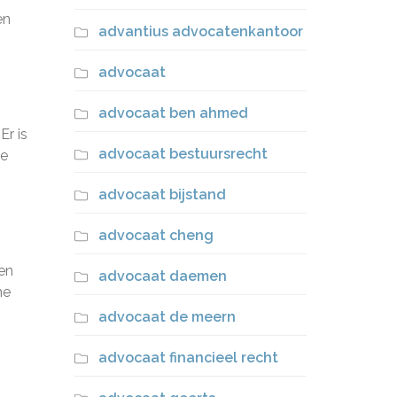
en
advantius advocatenkantoor
advocaat
advocaat ben ahmed
Er is
advocaat bestuursrecht
ve
advocaat bijstand
advocaat cheng
gen
advocaat daemen
he
advocaat de meern
advocaat financieel recht