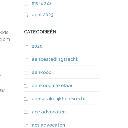
mei 2023
april 2023
CATEGORIEËN
eeds
ng om
2020
aanbestedingsrecht
aankoop
r
aankoopmakelaar
aar
aansprakelijkheidsrecht
ace advocaten
acs advocaten