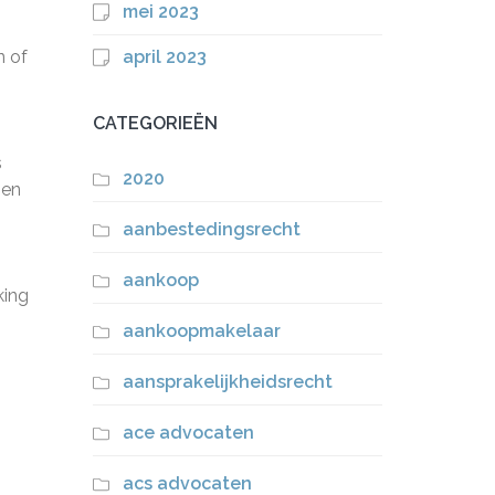
mei 2023
n of
april 2023
CATEGORIEËN
s
2020
pen
aanbestedingsrecht
aankoop
king
aankoopmakelaar
aansprakelijkheidsrecht
ace advocaten
acs advocaten