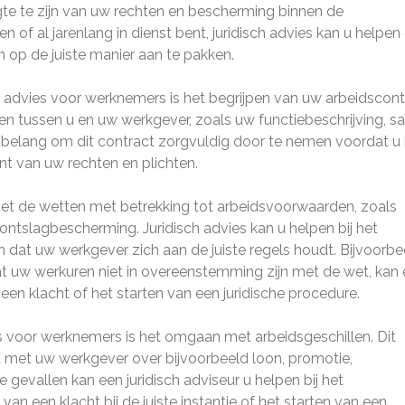
te te zijn van uw rechten en bescherming binnen de
 of al jarenlang in dienst bent, juridisch advies kan u helpe
n op de juiste manier aan te pakken.
h advies voor werknemers is het begrijpen van uw arbeidscont
n tussen u en uw werkgever, zoals uw functiebeschrijving, sal
l belang om dit contract zorgvuldig door te nemen voordat u
nt van uw rechten en plichten.
 met de wetten met betrekking tot arbeidsvoorwaarden, zoals
ntslagbescherming. Juridisch advies kan u helpen bij het
 dat uw werkgever zich aan de juiste regels houdt. Bijvoorbe
t uw werkuren niet in overeenstemming zijn met de wet, kan
n een klacht of het starten van een juridische procedure.
es voor werknemers is het omgaan met arbeidsgeschillen. Dit
nt met uw werkgever over bijvoorbeeld loon, promotie,
 gevallen kan een juridisch adviseur u helpen bij het
n een klacht bij de juiste instantie of het starten van een