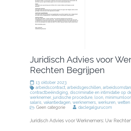
Juridisch Advies voor W
Rechten Begrijpen
13 oktober 2023
arbeidscontract
,
arbeidsgeschillen
,
arbeidsomsta
contractbeëindiging
,
discriminatie en intimidatie op 
werknemer
,
juridische procedure
,
loon
,
minimumloo
salaris
,
vakantiedagen
,
werknemers
,
werkuren
,
wetten
Geen categorie
daclegalgurucom
Juridisch Advies voor Werknemers: Uw Rechte