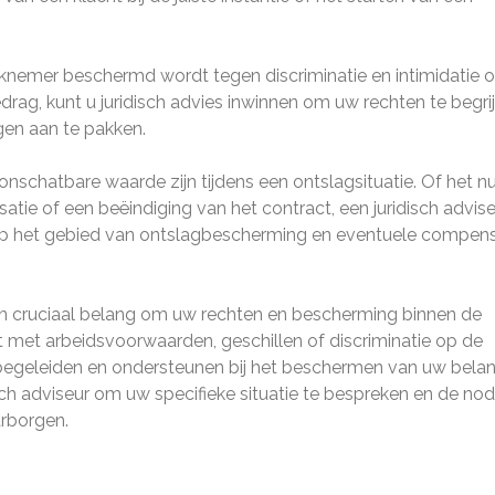
rknemer beschermd wordt tegen discriminatie en intimidatie 
gedrag, kunt u juridisch advies inwinnen om uw rechten te begri
en aan te pakken.
nschatbare waarde zijn tijdens een ontslagsituatie. Of het n
ie of een beëindiging van het contract, een juridisch advis
n op het gebied van ontslagbescherming en eventuele compens
an cruciaal belang om uw rechten en bescherming binnen de
t met arbeidsvoorwaarden, geschillen of discriminatie op de
u begeleiden en ondersteunen bij het beschermen van uw bela
h adviseur om uw specifieke situatie te bespreken en de nod
rborgen.