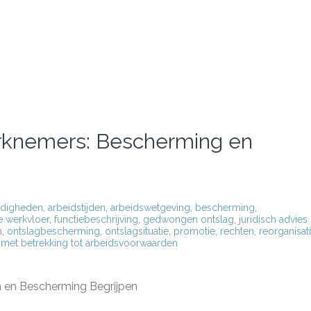
erknemers: Bescherming en
ndigheden
,
arbeidstijden
,
arbeidswetgeving
,
bescherming
,
de werkvloer
,
functiebeschrijving
,
gedwongen ontslag
,
juridisch advies
n
,
ontslagbescherming
,
ontslagsituatie
,
promotie
,
rechten
,
reorganisat
 met betrekking tot arbeidsvoorwaarden
n en Bescherming Begrijpen