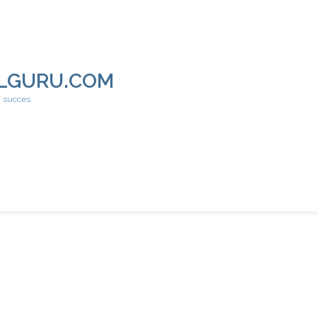
LGURU.COM
h succes