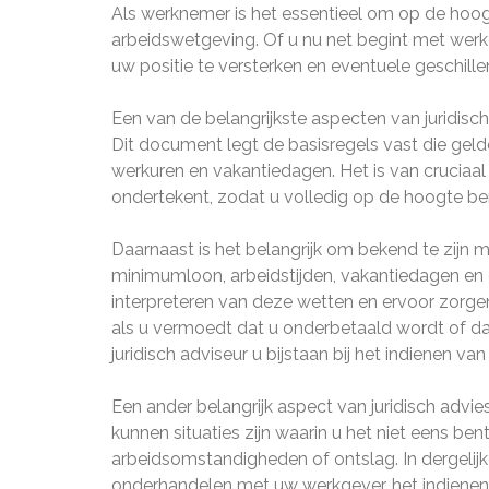
Als werknemer is het essentieel om op de hoog
arbeidswetgeving. Of u nu net begint met werken
uw positie te versterken en eventuele geschille
Een van de belangrijkste aspecten van juridisc
Dit document legt de basisregels vast die gelde
werkuren en vakantiedagen. Het is van cruciaa
ondertekent, zodat u volledig op de hoogte be
Daarnaast is het belangrijk om bekend te zijn
minimumloon, arbeidstijden, vakantiedagen en o
interpreteren van deze wetten en ervoor zorgen
als u vermoedt dat u onderbetaald wordt of da
juridisch adviseur u bijstaan bij het indienen va
Een ander belangrijk aspect van juridisch advi
kunnen situaties zijn waarin u het niet eens be
arbeidsomstandigheden of ontslag. In dergelijke
onderhandelen met uw werkgever, het indienen va