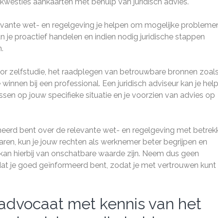
kwesties aankaarten met behulp van juridisch advies.
evante wet- en regelgeving je helpen om mogelijke probleme
un je proactief handelen en indien nodig juridische stappen
.
or zelfstudie, het raadplegen van betrouwbare bronnen zoal
 winnen bij een professional. Een juridisch adviseur kan je hel
sen op jouw specifieke situatie en je voorzien van advies op
rmeerd bent over de relevante wet- en regelgeving met betrek
aren, kun je jouw rechten als werknemer beter begrijpen en
 kan hierbij van onschatbare waarde zijn. Neem dus geen
at je goed geïnformeerd bent, zodat je met vertrouwen kunt
advocaat met kennis van het