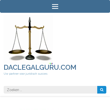
Ga
naar
inhoud
(druk
op
Enter)
DACLEGALGURU.COM
Uw partner voor juridisch succes
Zoeken
naar: