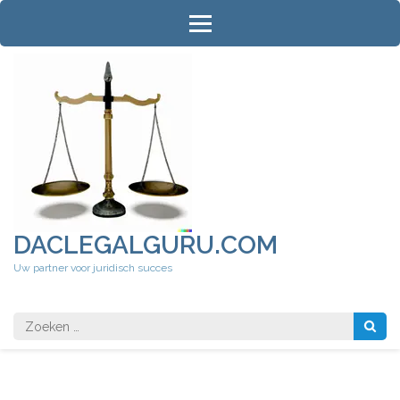
Ga
naar
inhoud
(druk
op
Enter)
DACLEGALGURU.COM
Uw partner voor juridisch succes
Zoeken
naar: