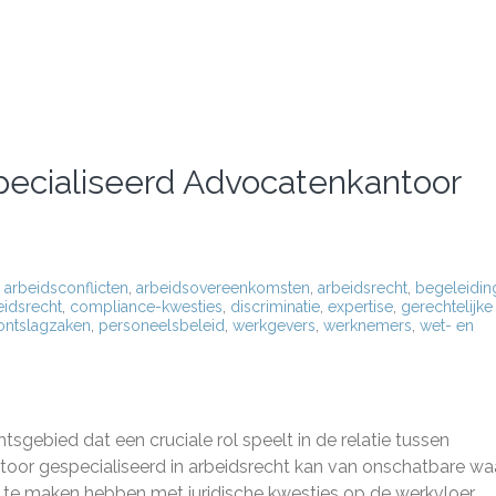
ecialiseerd Advocatenkantoor
,
arbeidsconflicten
,
arbeidsovereenkomsten
,
arbeidsrecht
,
begeleidin
eidsrecht
,
compliance-kwesties
,
discriminatie
,
expertise
,
gerechtelijke
ontslagzaken
,
personeelsbeleid
,
werkgevers
,
werknemers
,
wet- en
sgebied dat een cruciale rol speelt in de relatie tussen
or gespecialiseerd in arbeidsrecht kan van onschatbare wa
 te maken hebben met juridische kwesties op de werkvloer.