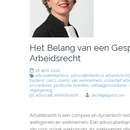
Het Belang van een Gesp
Arbeidsrecht
18 april 2024
advocatenkantoor
,
advocatenkantoor arbeidsrecht
bijstand
,
cao's
,
claims van werknemers
,
collectief arb
procedures
,
juridische kwesties
,
ontslagprocedures
,
regelgeving
advocaat
,
arbeidsrecht
daclegalgurucom
Arbeidsrecht is een complex en dynamisch recht
werkgevers en werknemers. Een advocatenkanto
zijn voor zowel werkgevers als werknemers die