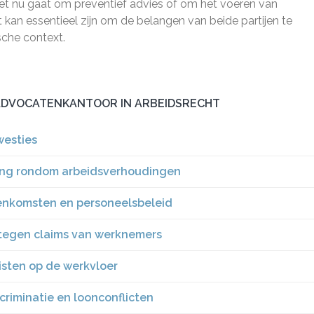
het nu gaat om preventief advies of om het voeren van
 kan essentieel zijn om de belangen van beide partijen te
sche context.
 ADVOCATENKANTOOR IN ARBEIDSRECHT
westies
ving rondom arbeidsverhoudingen
eenkomsten en personeelsbeleid
 tegen claims van werknemers
isten op de werkvloer
criminatie en loonconflicten