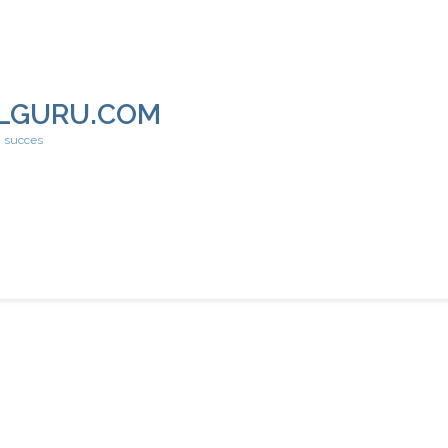
LGURU.COM
h succes