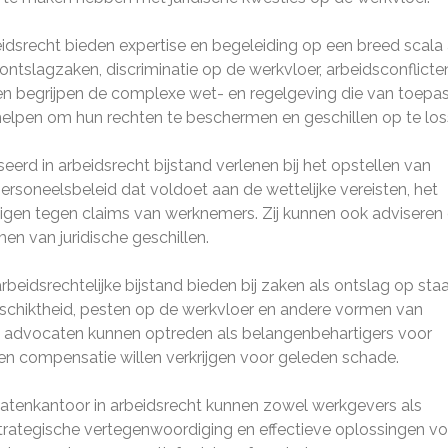
dsrecht bieden expertise en begeleiding op een breed scala
tslagzaken, discriminatie op de werkvloer, arbeidsconflicte
ten begrijpen de complexe wet- en regelgeving die van toepa
helpen om hun rechten te beschermen en geschillen op te los
rd in arbeidsrecht bijstand verlenen bij het opstellen van
rsoneelsbeleid dat voldoet aan de wettelijke vereisten, het
gen tegen claims van werknemers. Zij kunnen ook adviseren
n van juridische geschillen.
idsrechtelijke bijstand bieden bij zaken als ontslag op sta
geschiktheid, pesten op de werkvloer en andere vormen van
 advocaten kunnen optreden als belangenbehartigers voor
n compensatie willen verkrijgen voor geleden schade.
atenkantoor in arbeidsrecht kunnen zowel werkgevers als
trategische vertegenwoordiging en effectieve oplossingen vo