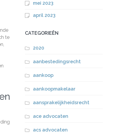
mei 2023
april 2023
ande
CATEGORIEËN
ch te
n,
2020
aanbestedingsrecht
en
aankoop
aankoopmakelaar
 en
aansprakelijkheidsrecht
ace advocaten
iding
acs advocaten