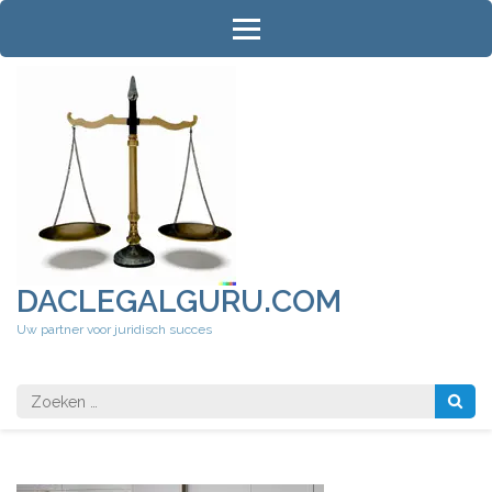
Ga
naar
inhoud
(druk
op
Enter)
DACLEGALGURU.COM
Uw partner voor juridisch succes
Zoeken
naar: