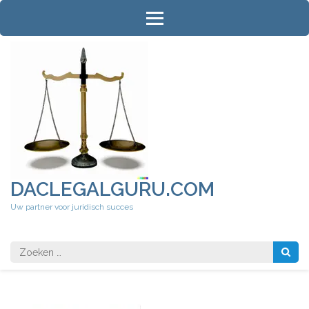
Ga
naar
inhoud
(druk
op
Enter)
DACLEGALGURU.COM
Uw partner voor juridisch succes
Zoeken
naar: