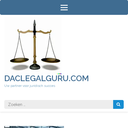
Ga
naar
inhoud
(druk
op
Enter)
DACLEGALGURU.COM
Uw partner voor juridisch succes
Zoeken
naar: